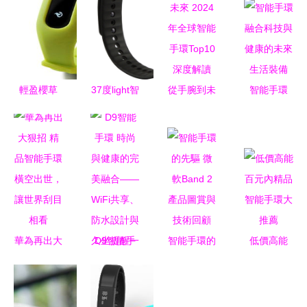
輕盈櫻草
37度light智
從手腕到未
智能手環
綠，智享健
能手環 全
來 2024年
融合科技與
康生活——
方位健康監
全球智能手
健康的未來
ibody追客
測的貼身助
環Top10深
生活裝備
智能手環體
理
度解讀
驗
華為再出大
D9智能手
智能手環的
低價高能
狠招 精品
環 時尚與
先驅 微軟
百元內精品
智能手環橫
健康的完美
Band 2產
智能手環大
空出世，讓
融合——
品圖賞與技
推薦