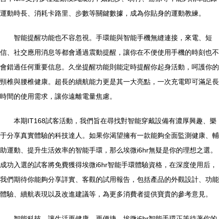
運動時長、消耗卡路里、步數等關鍵數據，成為你貼身的運動教練。
智能提醒功能也不容忽視。手環能與智能手機無縫連接，來電、短
信、社交應用消息等都會通過震動提醒，讓你在不便使用手機的時刻也不
會錯過任何重要信息。久坐提醒功能則能定時提醒你起身活動，呵護你的
頸椎與腰椎健康。超長的續航能力更是其一大亮點，一次充電即可滿足長
時間的使用需求，讓你遠離電量焦慮。
本期IT168試客活動，我們旨在尋找對智能穿戴設備有濃厚興趣、樂
于分享真實體驗的科技達人。如果你渴望擁有一款能夠全面監測健康、輔
助運動、提升生活效率的智能手環，那么埃微i6hr無疑是你的理想之選。
成功入選的試客將免費獲得埃微i6hr智能手環體驗資格，在深度使用后，
我們期待你能夠分享詳實、客觀的試用報告，包括產品的外觀設計、功能
體驗、續航表現以及改進建議等，為更多消費者提供寶貴的參考意見。
智能科技，讓生活更健康、更便捷。埃微i6hr智能手環正等待著你的