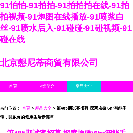
91怕怕-91拍拍-91拍拍拍在线-91拍
拍视频-91炮图在线播放-91喷浆白
丝-91喷水后入-91碰碰-91碰视频-91
碰在线
北京懇尼蒂商貿有限公司
首頁
企業簡介
產品大全
聯系我們
企業信息
訪客留言
當前位置：
首頁
>
產品大全
>
第485期試客招募 探索埃微i6hr智能手
環，開啟你的健康生活新篇章