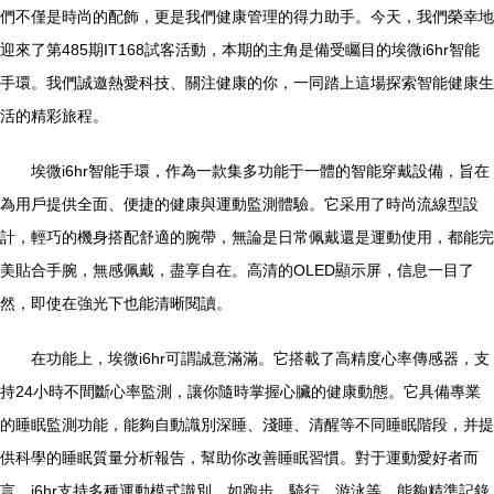
們不僅是時尚的配飾，更是我們健康管理的得力助手。今天，我們榮幸地
迎來了第485期IT168試客活動，本期的主角是備受矚目的埃微i6hr智能
手環。我們誠邀熱愛科技、關注健康的你，一同踏上這場探索智能健康生
活的精彩旅程。
埃微i6hr智能手環，作為一款集多功能于一體的智能穿戴設備，旨在
為用戶提供全面、便捷的健康與運動監測體驗。它采用了時尚流線型設
計，輕巧的機身搭配舒適的腕帶，無論是日常佩戴還是運動使用，都能完
美貼合手腕，無感佩戴，盡享自在。高清的OLED顯示屏，信息一目了
然，即使在強光下也能清晰閱讀。
在功能上，埃微i6hr可謂誠意滿滿。它搭載了高精度心率傳感器，支
持24小時不間斷心率監測，讓你隨時掌握心臟的健康動態。它具備專業
的睡眠監測功能，能夠自動識別深睡、淺睡、清醒等不同睡眠階段，并提
供科學的睡眠質量分析報告，幫助你改善睡眠習慣。對于運動愛好者而
言，i6hr支持多種運動模式識別，如跑步、騎行、游泳等，能夠精準記錄