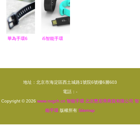
世界刮目相
WiFi共享、
術回顧
看
防水設計與
久坐提醒一
應俱全
華為手環6
i5智能手環
深度體驗
你的隨身健
當智能手環
康管家，不
迎來“全面
止是藍牙記
屏”革命
步器
地址：北京市海淀區西土城路1號院6號樓6層603
電話：-
Copyright © 2026
www.nxgzh.cn
智能手環
北京懇尼蒂商貿有限公司
智
能手環
版權所有
Sitemap